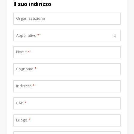
Il suo indirizzo
Organizzazione
Appellativo
Per favore scegliere...
*
Nome
*
Cognome
*
Indirizzo
*
CAP
*
Luogo
*