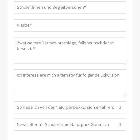
Schüler:Innen und Begleitpersonen
*
Klasse
*
Zwei weitere Terminvorschläge, falls Wunschdatum
besetzt:
*
Ich interessiere mich alternativ für folgende Exkursion:
So habe ich von der Naturpark-Exkursion erfahren:
Per favore scegliere...
Newsletter für Schulen vom Naturpark Gantrisch
Per favore scegliere...