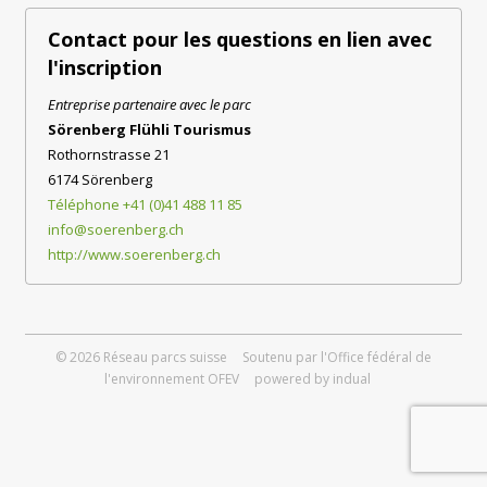
Contact pour les questions en lien avec
l'inscription
Entreprise partenaire avec le parc
Sörenberg Flühli Tourismus
Rothornstrasse 21
6174 Sörenberg
Téléphone +41 (0)41 488 11 85
info@soerenberg.ch
http://www.soerenberg.ch
© 2026 Réseau parcs suisse
Soutenu par l'Office fédéral de
l'environnement OFEV
powered by indual