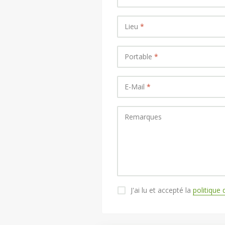
Lieu
*
Portable
*
E-Mail
*
Remarques
J'ai lu et accepté la
politique 