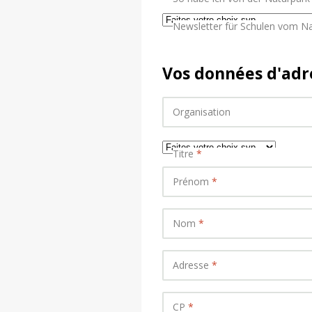
Newsletter für Schulen vom Na
Vos données d'adr
Organisation
Titre
*
Prénom
*
Nom
*
Adresse
*
CP
*