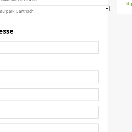
htt
turpark Gantrisch
esse