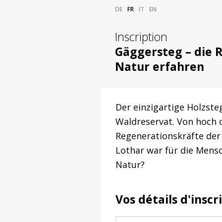
DE
FR
IT
EN
Inscription
Gäggersteg – die 
Natur erfahren
Der einzigartige Holzste
Waldreservat. Von hoch 
Regenerationskräfte der
Lothar war für die Mensc
Natur?
Vos détails d'inscr