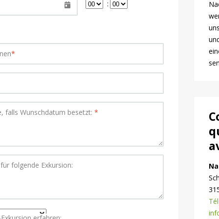
:
Na
wer
uns
und
ein
onen
*
se
, falls Wunschdatum besetzt:
*
C
q
a
 für folgende Exkursion:
Na
Sc
31
Tél
inf
Exkursion erfahren: