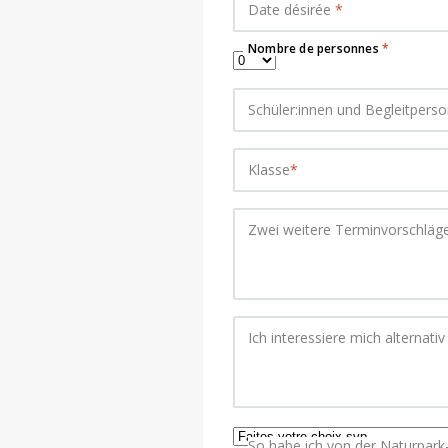
Date désirée
*
Nombre de personnes
*
Schüler:innen und Begleitpers
Klasse
*
Zwei weitere Terminvorschläge
Ich interessiere mich alternativ
So habe ich von der Naturpark-