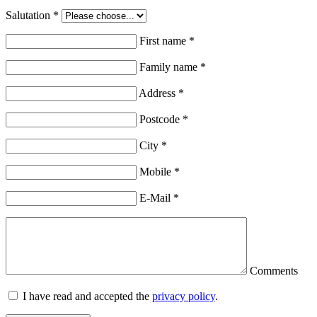
Salutation
*
First name
*
Family name
*
Address
*
Postcode
*
City
*
Mobile
*
E-Mail
*
Comments
I have read and accepted the
privacy policy
.