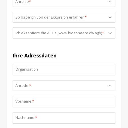
Anreise
Bitte wählen...
*
So habe ich von der Exkursion erfahren
Bitte wählen...
*
Ich akzeptiere die AGBs (www.biosphaere.ch/agb)
Bitte wählen...
*
Ihre Adressdaten
Organisation
Anrede
Bitte wählen...
*
Vorname
*
Nachname
*