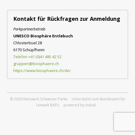
Kontakt für Rückfragen zur Anmeldung
Parkpartnerbetrieb
UNESCO Biosphäre Entlebuch
Chlosterbüel 28
6170 Schüpfheim
Telefon +41 (0)41 485 42 52
gruppen@biosphaere.ch
https://www.biosphaere.ch/de/
© 2026 Netzwerk Schweizer Pärke
Unterstützt vom Bundesamt für
Umwelt BAFU
powered by indual