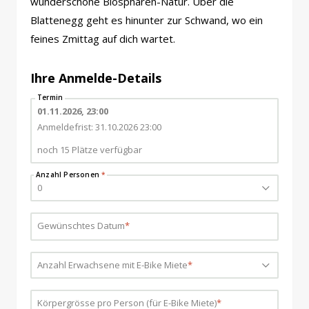
wunderschöne Biosphären-Natur. Über die
Blattenegg geht es hinunter zur Schwand, wo ein
feines Zmittag auf dich wartet.
Ihre Anmelde-Details
Termin
01.11.2026, 23:00
Anmeldefrist: 31.10.2026 23:00
noch 15 Plätze verfügbar
Anzahl Personen
*
0
Gewünschtes Datum
*
Anzahl Erwachsene mit E-Bike Miete
Bitte wählen...
*
Körpergrösse pro Person (für E-Bike Miete)
*