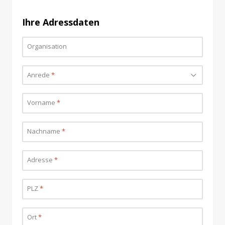
Ihre Adressdaten
Organisation
Anrede
Bitte wählen...
*
Vorname
*
Nachname
*
Adresse
*
PLZ
*
Ort
*