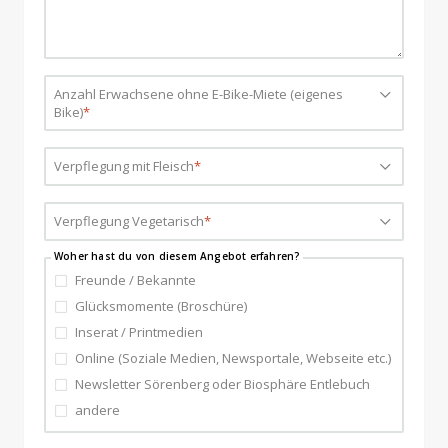
Anzahl Erwachsene ohne E-Bike-Miete (eigenes
Bitte wählen...
Bike)
*
Verpflegung mit Fleisch
Bitte wählen...
*
Verpflegung Vegetarisch
Bitte wählen...
*
Woher hast du von diesem Angebot erfahren?
Freunde / Bekannte
Glücksmomente (Broschüre)
Inserat / Printmedien
Online (Soziale Medien, Newsportale, Webseite etc.)
Newsletter Sörenberg oder Biosphäre Entlebuch
andere