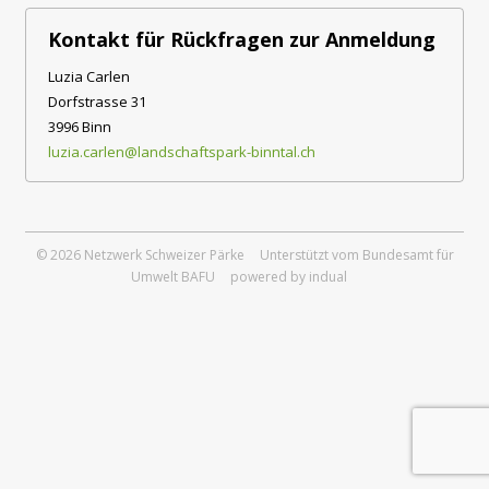
Kontakt für Rückfragen zur Anmeldung
Luzia Carlen
Dorfstrasse 31
3996 Binn
luzia.carlen@landschaftspark-binntal.ch
© 2026 Netzwerk Schweizer Pärke
Unterstützt vom Bundesamt für
Umwelt BAFU
powered by indual