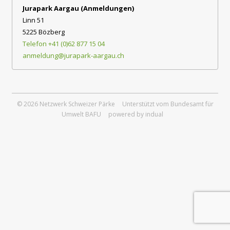
Jurapark Aargau (Anmeldungen)
Linn 51
5225 Bözberg
Telefon +41 (0)62 877 15 04
anmeldung@jurapark-aargau.ch
© 2026 Netzwerk Schweizer Pärke
Unterstützt vom Bundesamt für
Umwelt BAFU
powered by indual